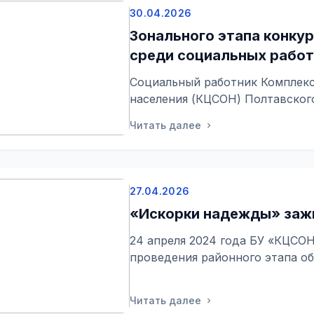
30.04.2026
Зонального этапа конку
среди социальных рабо
Социальный работник Комплекс
населения (КЦСОН) Полтавског
стала победителем з...
Читать далее
chevron_right
27.04.2026
«Искорки надежды» зажг
24 апреля 2024 года БУ «КЦСО
проведения районного этапа обл
Читать далее
chevron_right