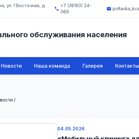
, ул. 1 Восточная, д.
+7 (38163) 24-
poltavka_kc
phone
email
089
ального обслуживания населения
Новости
Наша команда
Галерея
Контакты
вости
/
04.05.2026
«Мобильный клининг» д