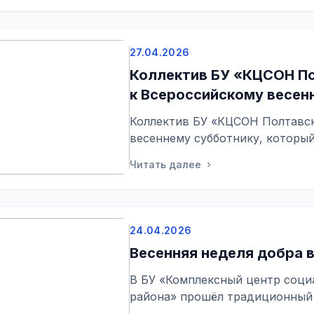
27.04.2026
Коллектив БУ «КЦСОН По
к Всероссийскому весен
Коллектив БУ «КЦСОН Полтавск
весеннему субботнику, который
Читать далее
chevron_right
24.04.2026
Весенняя неделя добра в
В БУ «Комплексный центр соци
района» прошёл традиционный в