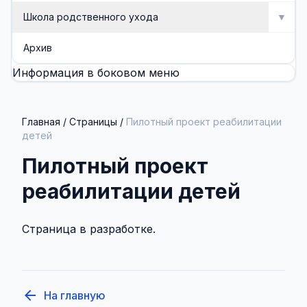
Школа родственного ухода
▼
Школа родственного ухода
Архив
Информация в боковом меню
Занятия
Методические разработки (буклеты, памятки)
Главная
/
Страницы
/
Пилотный проект реабилитации
детей
Пилотный проект
реабилитации детей
Страница в разработке.
arrow_back
На главную