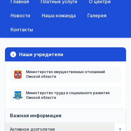
Главная
Платные услуги
О центре
Новости
Наша команда
Галерея
Контакты
info
Наши учредители
Министерство имущественных отношений
Омской области
Министерство труда и социального развития
Омской области
Важная информация
Активное долголетие
▼