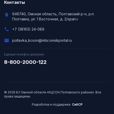
Контакты
646740, Омская область, Полтавский р-н, р.п.
location_on
Полтавка, ул. 1 Восточная, д. 2/span>
phone
+7 (38163) 24-089
email
poltavka_kcson@mtsr.omskportal.ru
Единый телефон доверия:
8-800-2000-122
© 2026 БУ Омской области «КЦСОН Полтавского района». Все
права защищены.
Разработка и поддержка:
СибСР