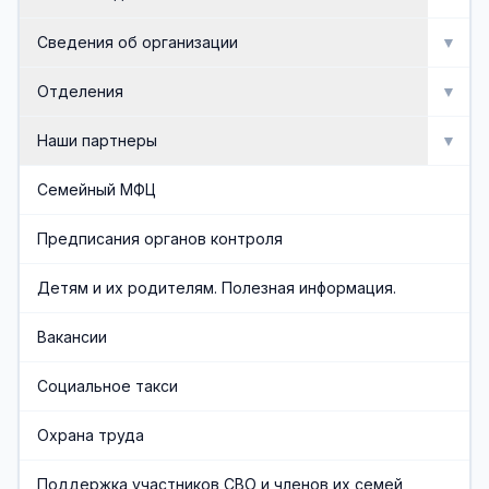
Мероприятия
Сведения об организации
▼
Активное долголетие
Об организации
Отделения
▼
Сведения об организации
Отделение социальной реабилитации инвалидов
Наши партнеры
▼
Доска почета
Отделение профилактики безнадзорности и
Попечительский совет
Семейный МФЦ
семейного неблагополучия
Документы
Общественные организации
Предписания органов контроля
Отделение срочного социального обслуживания и
организационного обеспечения
Административная служба
Социальные партнеры
Детям и их родителям. Полезная информация.
Отделения социального обслуживания на дому
Обеспечивающая служба
Вакансии
граждан пожилого возраста и инвалидов
Часто задаваемые вопросы
Социальное такси
Финансово-экономическая служба
Охрана труда
Учредители организации
Поддержка участников СВО и членов их семей