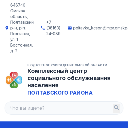
646740,
Омская
область,
Полтавский
+7
р-н, р.п.
(38163)
poltavka_kcson@mtsr.omskpo
location_on
phone
email
Полтавка,
24-089
ул. 1
Восточная,
д. 2
БЮДЖЕТНОЕ УЧРЕЖДЕНИЕ ОМСКОЙ ОБЛАСТИ
Комплексный центр
социального обслуживания
населения
ПОЛТАВСКОГО РАЙОНА
search