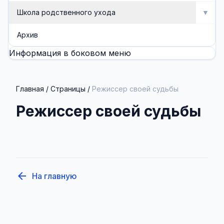
Школа родственного ухода
▼
Школа родственного ухода
Архив
Информация в боковом меню
Занятия
Методические разработки (буклеты, памятки)
Главная
/
Страницы
/
Режиссер своей судьбы
Режиссер своей судьбы
arrow_back
На главную