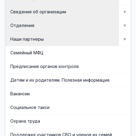
Мероприятия
Сведения об организации
▼
Активное долголетие
Об организации
Отделения
▼
Сведения об организации
Отделение социальной реабилитации инвалидов
Наши партнеры
▼
Доска почета
Отделение профилактики безнадзорности и
Попечительский совет
Семейный МФЦ
семейного неблагополучия
Документы
Общественные организации
Предписания органов контроля
Отделение срочного социального обслуживания и
организационного обеспечения
Административная служба
Социальные партнеры
Детям и их родителям. Полезная информация.
Отделения социального обслуживания на дому
Обеспечивающая служба
Вакансии
граждан пожилого возраста и инвалидов
Часто задаваемые вопросы
Социальное такси
Финансово-экономическая служба
Охрана труда
Учредители организации
Поддержка участников СВО и членов их семей