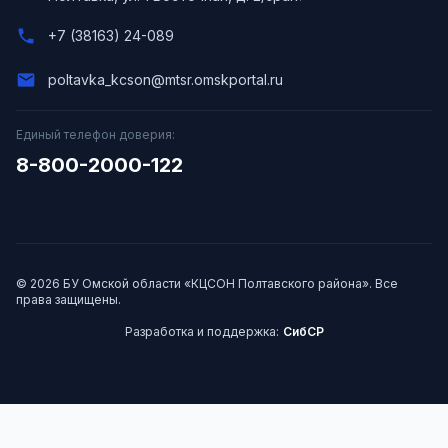
phone
+7 (38163) 24-089
email
poltavka_kcson@mtsr.omskportal.ru
Единый телефон доверия:
8-800-2000-122
© 2026 БУ Омской области «КЦСОН Полтавского района». Все
права защищены.
Разработка и поддержка:
СибСР