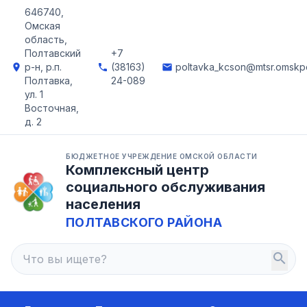
646740,
Омская
область,
Полтавский
+7
р-н, р.п.
(38163)
poltavka_kcson@mtsr.omskpo
location_on
phone
email
Полтавка,
24-089
ул. 1
Восточная,
д. 2
БЮДЖЕТНОЕ УЧРЕЖДЕНИЕ ОМСКОЙ ОБЛАСТИ
Комплексный центр
социального обслуживания
населения
ПОЛТАВСКОГО РАЙОНА
search