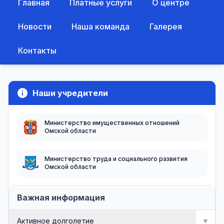
Главная
Платные услуги
О центре
Новости
Наша команда
Галерея
Контакты
info
Наши учредители
Министерство имущественных отношений
Омской области
Министерство труда и социального развития
Омской области
Важная информация
Активное долголетие
▼