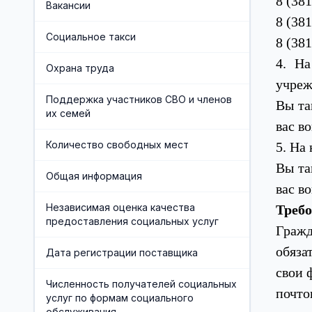
8 (38
Вакансии
Часто задаваемые вопросы
8 (38
Отделения социального
Социальное такси
обслуживания на дому граждан
8 (38
Финансово-экономическая служба
пожилого возраста и инвалидов
4. Н
Охрана труда
Учредители организации
учреж
Поддержка участников СВО и членов
Вы та
Хозяйственная служба
их семей
вас во
Противодействие коррупции
Количество свободных мест
5. На
Вы та
Предварительная запись
Общая информация
вас в
Независимая оценка качества
Треб
предоставления социальных услуг
Гражд
обяза
Дата регистрации поставщика
свои 
Численность получателей социальных
почто
услуг по формам социального
обслуживания