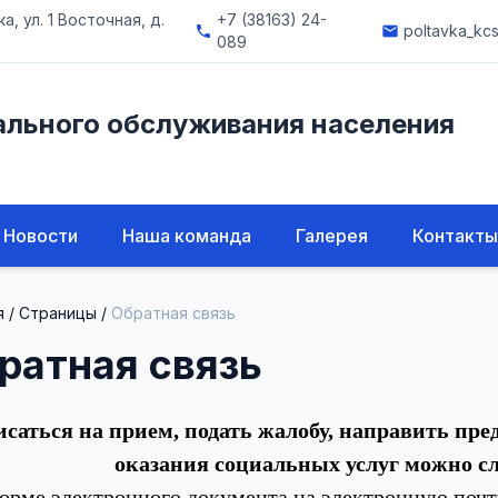
, ул. 1 Восточная, д.
+7 (38163) 24-
poltavka_kc
phone
email
089
ального обслуживания населения
Новости
Наша команда
Галерея
Контакты
я
/
Страницы
/
Обратная связь
ратная связь
исаться на прием, подать жалобу, направить пре
оказания социальных услуг можно с
форме электронного документа на электронную почт