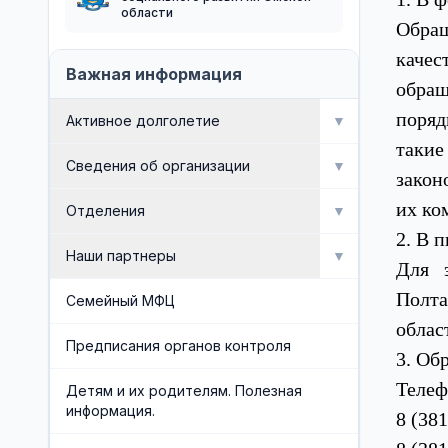
области
Обращ
качес
Важная информация
обращ
поряд
Активное долголетие
▼
такие
Мероприятия
Сведения об организации
▼
закон
их ко
Активное долголетие
Об организации
Отделения
▼
2. В 
Сведения об организации
Отделение социальной
Наши партнеры
▼
Для 
реабилитации инвалидов
Полта
Доска почета
Попечительский совет
Семейный МФЦ
Отделение профилактики
област
безнадзорности и семейного
Документы
Общественные организации
Предписания органов контроля
3. Об
неблагополучия
Административная служба
Телеф
Социальные партнеры
Детям и их родителям. Полезная
Отделение срочного социального
информация.
8 (38
обслуживания и организационного
Обеспечивающая служба
обеспечения