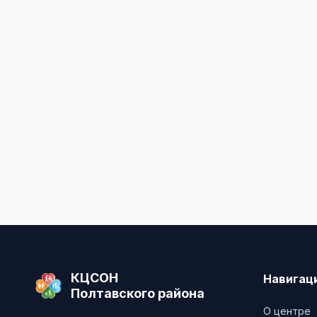
Методические разработки
(буклеты, памятки)
КЦСОН
Навигац
Полтавского района
О центре