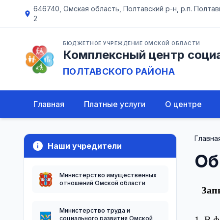
646740, Омская область, Полтавский р-н, р.п. Полтавка
location_on
2
БЮДЖЕТНОЕ УЧРЕЖДЕНИЕ ОМСКОЙ ОБЛАСТИ
Комплексный центр соци
ПОЛТАВСКОГО РАЙОНА
Главная
Платные услуги
О центре
Главна
info
Наши учредители
Об
Министерство имущественных
отношений Омской области
Зап
Министерство труда и
1. В 
социального развития Омской