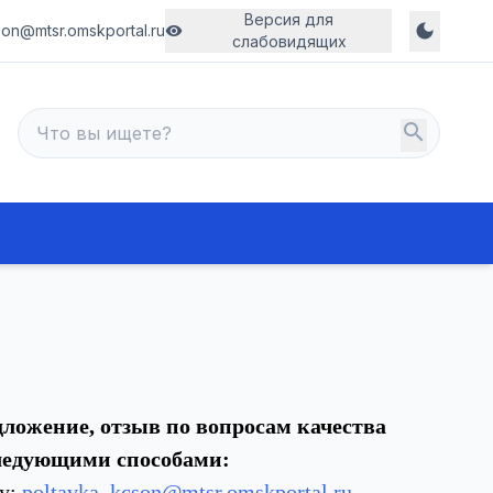
Версия для
dark_mode
son@mtsr.omskportal.ru
visibility
слабовидящих
search
дложение, отзыв по вопросам качества
ледующими способами:
у:
poltavka_kcson@mtsr.omskportal.ru