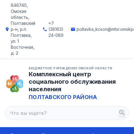
646740,
Омская
область,
Полтавский
+7
р-н, р.п.
(38163)
poltavka_kcson@mtsr.omskpo
location_on
phone
email
Полтавка,
24-089
ул. 1
Восточная,
д. 2
БЮДЖЕТНОЕ УЧРЕЖДЕНИЕ ОМСКОЙ ОБЛАСТИ
Комплексный центр
социального обслуживания
населения
ПОЛТАВСКОГО РАЙОНА
search