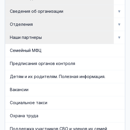
Мероприятия
Сведения об организации
▼
Активное долголетие
Об организации
Отделения
▼
Сведения об организации
Отделение социальной реабилитации инвалидов
Наши партнеры
▼
Доска почета
Отделение профилактики безнадзорности и
Попечительский совет
Семейный МФЦ
семейного неблагополучия
Документы
Общественные организации
Предписания органов контроля
Отделение срочного социального обслуживания и
организационного обеспечения
Административная служба
Социальные партнеры
Детям и их родителям. Полезная информация.
Отделения социального обслуживания на дому
Обеспечивающая служба
Вакансии
граждан пожилого возраста и инвалидов
Часто задаваемые вопросы
Социальное такси
Финансово-экономическая служба
Охрана труда
Учредители организации
Поддержка участников СВО и членов их семей