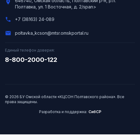
646740, Омская область, Полтавский р-н, р.п.
location_on
Полтавка, ул. 1 Восточная, д. 2/span>
phone
+7 (38163) 24-089
email
poltavka_kcson@mtsr.omskportal.ru
Единый телефон доверия:
8-800-2000-122
© 2026 БУ Омской области «КЦСОН Полтавского района». Все
права защищены.
Разработка и поддержка:
СибСР