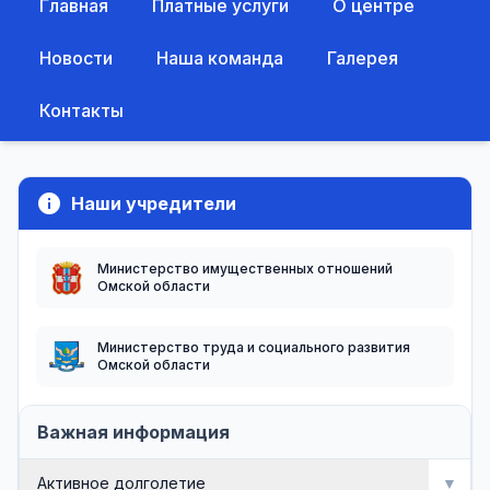
Главная
Платные услуги
О центре
Новости
Наша команда
Галерея
Контакты
info
Наши учредители
Министерство имущественных отношений
Омской области
Министерство труда и социального развития
Омской области
Важная информация
Активное долголетие
▼