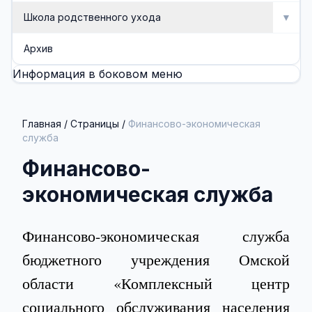
Школа родственного ухода
▼
Школа родственного ухода
Архив
Информация в боковом меню
Занятия
Методические разработки (буклеты, памятки)
Главная
/
Страницы
/
Финансово-экономическая
служба
Финансово-
экономическая служба
Финансово-экономическая служба
бюджетного учреждения Омской
области «Комплексный центр
социального обслуживания населения