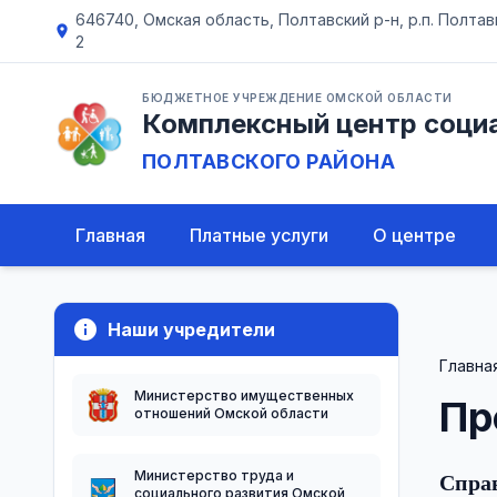
646740, Омская область, Полтавский р-н, р.п. Полтавка
location_on
2
БЮДЖЕТНОЕ УЧРЕЖДЕНИЕ ОМСКОЙ ОБЛАСТИ
Комплексный центр соци
ПОЛТАВСКОГО РАЙОНА
Главная
Платные услуги
О центре
info
Наши учредители
Главна
Министерство имущественных
Пр
отношений Омской области
Министерство труда и
Справ
социального развития Омской