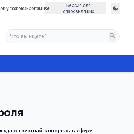
Версия для
dark_mode
son@mtsr.omskportal.ru
visibility
слабовидящих
search
роля
осударственный контроль в сфере