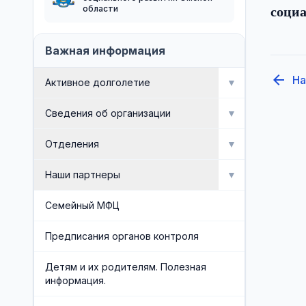
области
соци
Важная информация
arrow_back
На
Активное долголетие
▼
Мероприятия
Сведения об организации
▼
Активное долголетие
Об организации
Отделения
▼
Сведения об организации
Отделение социальной
Наши партнеры
▼
реабилитации инвалидов
Доска почета
Попечительский совет
Семейный МФЦ
Отделение профилактики
безнадзорности и семейного
Документы
Общественные организации
Предписания органов контроля
неблагополучия
Административная служба
Социальные партнеры
Детям и их родителям. Полезная
Отделение срочного социального
информация.
обслуживания и организационного
Обеспечивающая служба
обеспечения