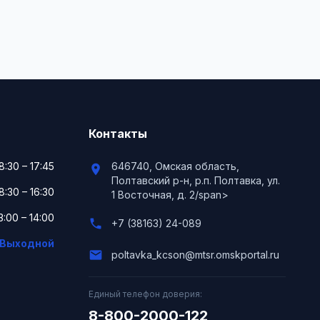
Контакты
8:30 – 17:45
646740, Омская область,
location_on
Полтавский р-н, р.п. Полтавка, ул.
8:30 – 16:30
1 Восточная, д. 2/span>
3:00 – 14:00
phone
+7 (38163) 24-089
Выходной
email
poltavka_kcson@mtsr.omskportal.ru
Единый телефон доверия:
8-800-2000-122