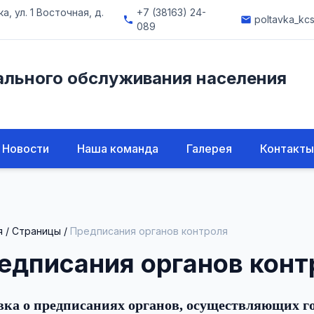
, ул. 1 Восточная, д.
+7 (38163) 24-
poltavka_kc
phone
email
089
ального обслуживания населения
Новости
Наша команда
Галерея
Контакты
я
/
Страницы
/
Предписания органов контроля
едписания органов конт
ка о предписаниях органов, осуществляющих г