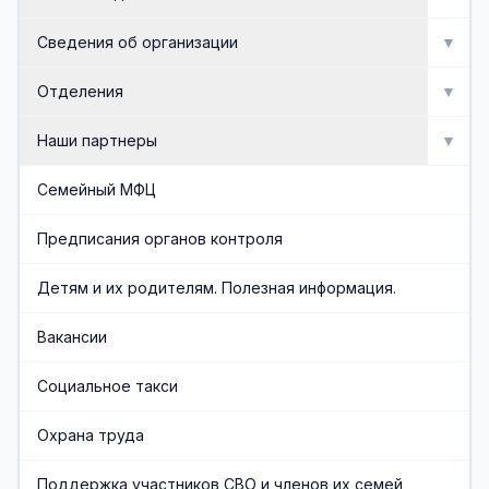
Мероприятия
Сведения об организации
▼
Активное долголетие
Об организации
Отделения
▼
Сведения об организации
Отделение социальной реабилитации инвалидов
Наши партнеры
▼
Доска почета
Отделение профилактики безнадзорности и
Попечительский совет
Семейный МФЦ
семейного неблагополучия
Документы
Общественные организации
Предписания органов контроля
Отделение срочного социального обслуживания и
организационного обеспечения
Административная служба
Социальные партнеры
Детям и их родителям. Полезная информация.
Отделения социального обслуживания на дому
Обеспечивающая служба
Вакансии
граждан пожилого возраста и инвалидов
Часто задаваемые вопросы
Социальное такси
Финансово-экономическая служба
Охрана труда
Учредители организации
Поддержка участников СВО и членов их семей