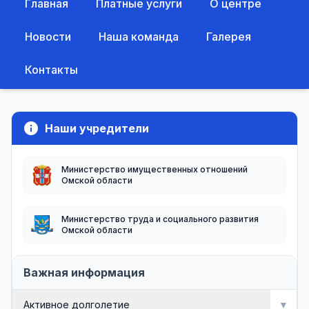
Главная
Платные услуги
О центре
Новости
Наша команда
Галерея
Контакты
info
Наши учредители
Министерство имущественных отношений
Омской области
Министерство труда и социального развития
Омской области
Важная информация
Активное долголетие
▼