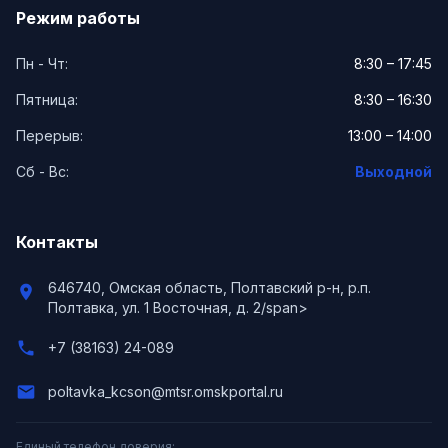
Режим работы
Пн - Чт:
8:30 – 17:45
Пятница:
8:30 – 16:30
Перерыв:
13:00 – 14:00
Сб - Вс:
Выходной
Контакты
646740, Омская область, Полтавский р-н, р.п.
location_on
Полтавка, ул. 1 Восточная, д. 2/span>
phone
+7 (38163) 24-089
email
poltavka_kcson@mtsr.omskportal.ru
Единый телефон доверия: