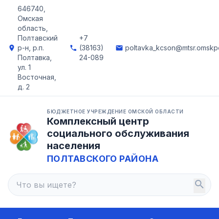
646740,
Омская
область,
Полтавский
+7
р-н, р.п.
(38163)
poltavka_kcson@mtsr.omskpo
location_on
phone
email
Полтавка,
24-089
ул. 1
Восточная,
д. 2
БЮДЖЕТНОЕ УЧРЕЖДЕНИЕ ОМСКОЙ ОБЛАСТИ
Комплексный центр
социального обслуживания
населения
ПОЛТАВСКОГО РАЙОНА
search