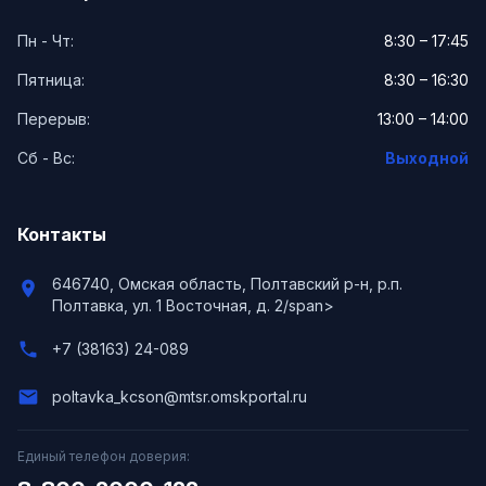
Пн - Чт:
8:30 – 17:45
Пятница:
8:30 – 16:30
Перерыв:
13:00 – 14:00
Сб - Вс:
Выходной
Контакты
646740, Омская область, Полтавский р-н, р.п.
location_on
Полтавка, ул. 1 Восточная, д. 2/span>
phone
+7 (38163) 24-089
email
poltavka_kcson@mtsr.omskportal.ru
Единый телефон доверия: