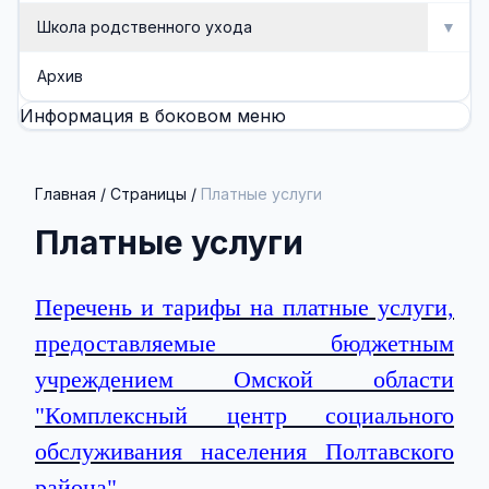
Школа родственного ухода
▼
Школа родственного ухода
Архив
Информация в боковом меню
Занятия
Методические разработки (буклеты, памятки)
Главная
/
Страницы
/
Платные услуги
Платные услуги
Перечень и тарифы на платные услуги,
предоставляемые бюджетным
учреждением Омской области
"Комплексный центр социального
обслуживания населения Полтавского
района"