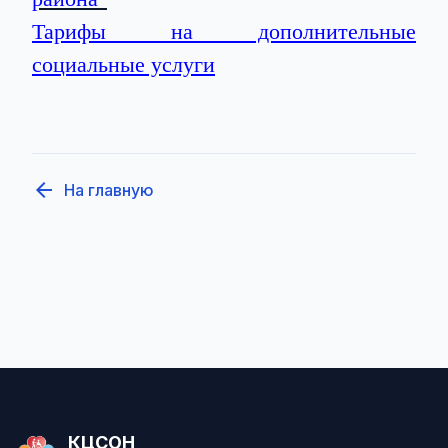
Тарифы на дополнительные
социальные услуги
arrow_back
На главную
КЦСОН