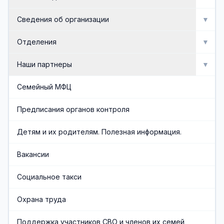
Мероприятия
Сведения об организации
▼
Активное долголетие
Об организации
Отделения
▼
Сведения об организации
Отделение социальной реабилитации инвалидов
Наши партнеры
▼
Доска почета
Отделение профилактики безнадзорности и
Попечительский совет
Семейный МФЦ
семейного неблагополучия
Документы
Общественные организации
Предписания органов контроля
Отделение срочного социального обслуживания и
организационного обеспечения
Административная служба
Социальные партнеры
Детям и их родителям. Полезная информация.
Отделения социального обслуживания на дому
Обеспечивающая служба
Вакансии
граждан пожилого возраста и инвалидов
Часто задаваемые вопросы
Социальное такси
Финансово-экономическая служба
Охрана труда
Учредители организации
Поддержка участников СВО и членов их семей