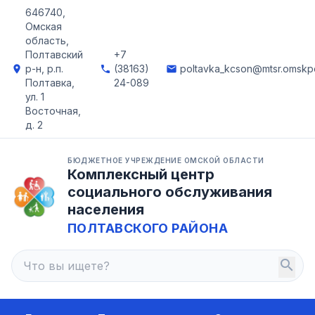
646740,
Омская
область,
Полтавский
+7
р-н, р.п.
(38163)
poltavka_kcson@mtsr.omskpo
location_on
phone
email
Полтавка,
24-089
ул. 1
Восточная,
д. 2
БЮДЖЕТНОЕ УЧРЕЖДЕНИЕ ОМСКОЙ ОБЛАСТИ
Комплексный центр
социального обслуживания
населения
ПОЛТАВСКОГО РАЙОНА
search