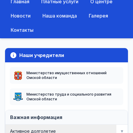
Главная
Платные услуги
О центре
Новости
Наша команда
Галерея
Контакты
info
Наши учредители
Министерство имущественных отношений
Омской области
Министерство труда и социального развития
Омской области
Важная информация
Активное долголетие
▼