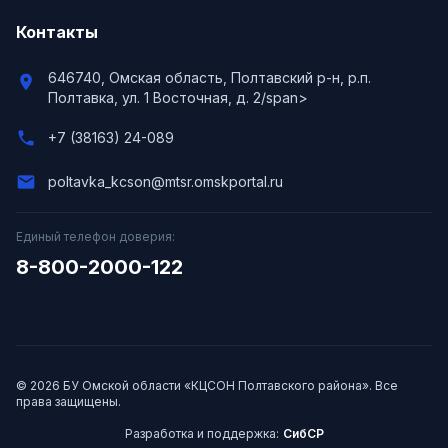
Контакты
646740, Омская область, Полтавский р-н, р.п.
location_on
Полтавка, ул. 1 Восточная, д. 2/span>
phone
+7 (38163) 24-089
email
poltavka_kcson@mtsr.omskportal.ru
Единый телефон доверия:
8-800-2000-122
© 2026 БУ Омской области «КЦСОН Полтавского района». Все
права защищены.
Разработка и поддержка:
СибСР