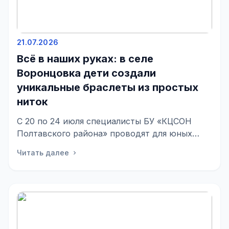
21.07.2026
Всё в наших руках: в селе
Воронцовка дети создали
уникальные браслеты из простых
ниток
С 20 по 24 июля специалисты БУ «КЦСОН
Полтавского района» проводят для юных
жителей села досуговую площадку «Мир
Читать далее
chevron_right
увлечений». ...