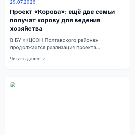
29.07.2026
Проект «Корова»: ещё две семьи
получат корову для ведения
хозяйства
В БУ «КЦСОН Полтавского района»
продолжается реализация проекта
«Корова» — совместной инициативы с
Читать далее
chevron_right
Благо...