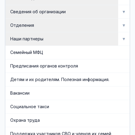
Мероприятия
Сведения об организации
▼
Активное долголетие
Об организации
Отделения
▼
Сведения об организации
Отделение социальной реабилитации инвалидов
Наши партнеры
▼
Доска почета
Отделение профилактики безнадзорности и
Попечительский совет
Семейный МФЦ
семейного неблагополучия
Документы
Общественные организации
Предписания органов контроля
Отделение срочного социального обслуживания и
организационного обеспечения
Административная служба
Социальные партнеры
Детям и их родителям. Полезная информация.
Отделения социального обслуживания на дому
Обеспечивающая служба
Вакансии
граждан пожилого возраста и инвалидов
Часто задаваемые вопросы
Социальное такси
Финансово-экономическая служба
Охрана труда
Учредители организации
Поддержка участников СВО и членов их семей