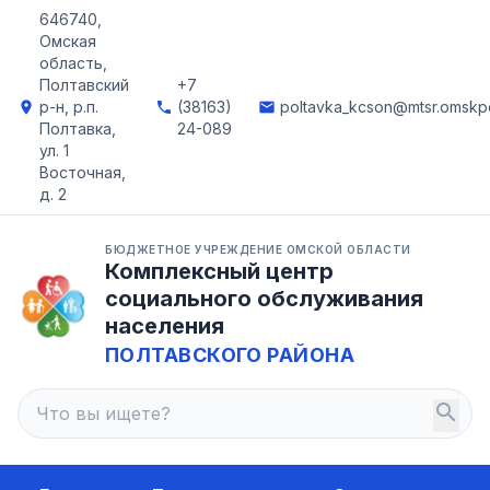
646740,
Омская
область,
Полтавский
+7
р-н, р.п.
(38163)
poltavka_kcson@mtsr.omskpo
location_on
phone
email
Полтавка,
24-089
ул. 1
Восточная,
д. 2
БЮДЖЕТНОЕ УЧРЕЖДЕНИЕ ОМСКОЙ ОБЛАСТИ
Комплексный центр
социального обслуживания
населения
ПОЛТАВСКОГО РАЙОНА
search