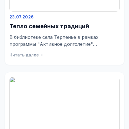
23.07.2026
Тепло семейных традиций
В библиотеке села Терпенье в рамках
программы "Активное долголетие"
состоялось мероприятие «Моя семья—часть
Читать далее
chevron_right
большой России&ra...