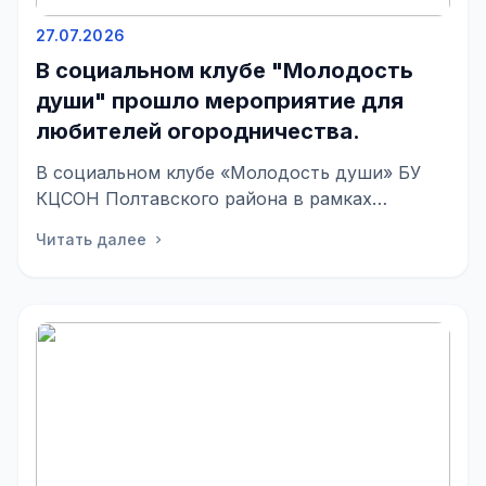
27.07.2026
В социальном клубе "Молодость
души" прошло мероприятие для
любителей огородничества.
В социальном клубе «Молодость души» БУ
КЦСОН Полтавского района в рамках
программы «Активное долголетие» прошло
Читать далее
chevron_right
душевное меро...