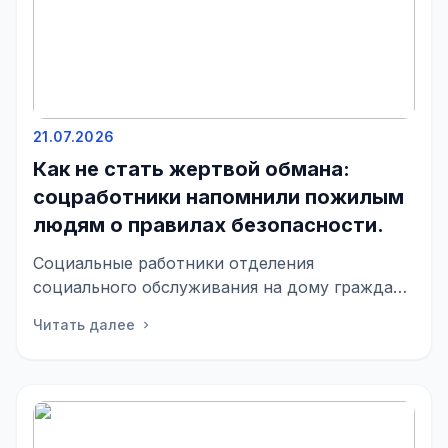
21.07.2026
Как не стать жертвой обмана:
соцработники напомнили пожилым
людям о правилах безопасности.
Социальные работники отделения
социального обслуживания на дому граждан
пожилого возраста и инвалидов № 2 БУ
Читать далее
chevron_right
«КЦСОН Полтавского района» п...