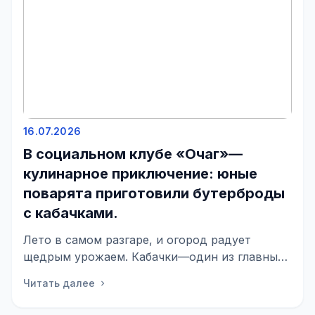
16.07.2026
В социальном клубе «Очаг»—
кулинарное приключение: юные
поварята приготовили бутерброды
с кабачками.
Лето в самом разгаре, и огород радует
щедрым урожаем. Кабачки—один из главных
летних даров: они не только вкусные, но и
Читать далее
chevron_right
полезные, богаты вита...