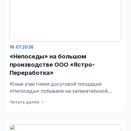
16.07.2026
«Непоседы» на большом
производстве ООО «Ястро-
Переработка»
Юные участники досуговой площадки
«Непоседы» побывали на увлекательной
экскурсии в ООО «Ястро-Переработка»—
Читать далее
chevron_right
одном из зна...