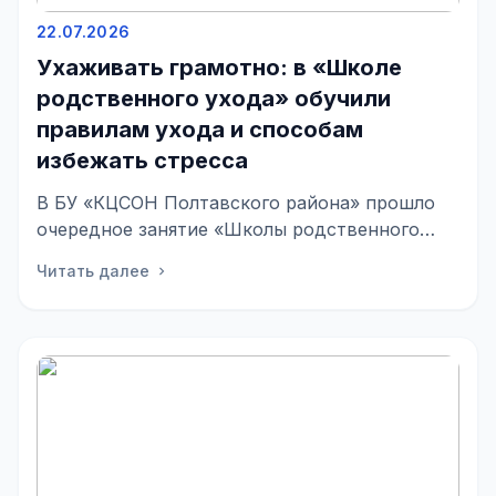
22.07.2026
Ухаживать грамотно: в «Школе
родственного ухода» обучили
правилам ухода и способам
избежать стресса
В БУ «КЦСОН Полтавского района» прошло
очередное занятие «Школы родственного
ухода». Его цель—помочь родным и
Читать далее
chevron_right
соцработн...