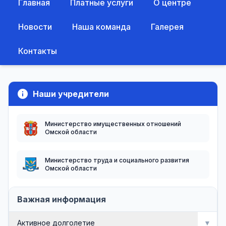
Главная
Платные услуги
О центре
Новости
Наша команда
Галерея
Контакты
info
Наши учредители
Министерство имущественных отношений
Омской области
Министерство труда и социального развития
Омской области
Важная информация
Активное долголетие
▼