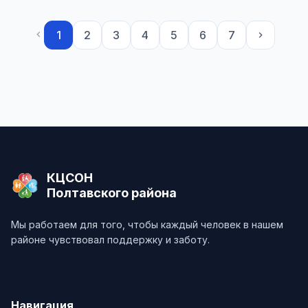
1
2
3
4
5
6
7
chevron_left
chevron_right
КЦСОН
Полтавского района
Мы работаем для того, чтобы каждый человек в нашем
районе чувствовал поддержку и заботу.
Навигация