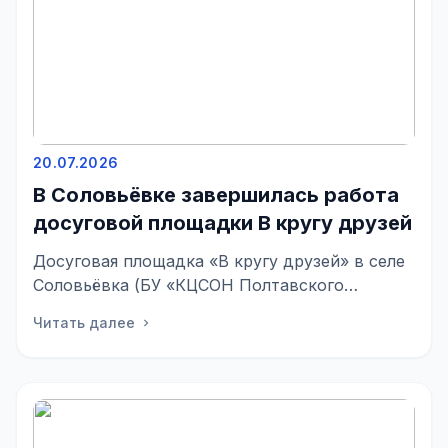
20.07.2026
В Соловьёвке завершилась работа
досуговой площадки В кругу друзей
Досуговая площадка «В кругу друзей» в селе
Соловьёвка (БУ «КЦСОН Полтавского
района») завершила свою работу. В течении
Читать далее
chevron_right
10 д...