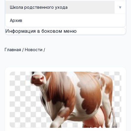
Школа родственного ухода
▼
Школа родственного ухода
Архив
Информация в боковом меню
Занятия
Методические разработки (буклеты, памятки)
Главная
/
Новости
/