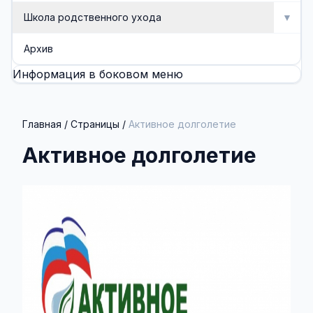
Школа родственного ухода
▼
Школа родственного ухода
Архив
Информация в боковом меню
Занятия
Методические разработки (буклеты, памятки)
Главная
/
Страницы
/
Активное долголетие
Активное долголетие