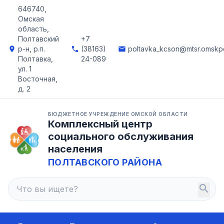
646740,
Омская
область,
Полтавский
+7
р-н, р.п.
(38163)
poltavka_kcson@mtsr.omskpo
location_on
phone
email
Полтавка,
24-089
ул. 1
Восточная,
д. 2
БЮДЖЕТНОЕ УЧРЕЖДЕНИЕ ОМСКОЙ ОБЛАСТИ
Комплексный центр
социального обслуживания
населения
ПОЛТАВСКОГО РАЙОНА
search