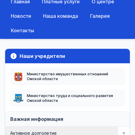
Главная
Платные услуги
О центре
Новости
Наша команда
Галерея
Контакты
info
Наши учредители
Министерство имущественных отношений
Омской области
Министерство труда и социального развития
Омской области
Важная информация
Активное долголетие
▼