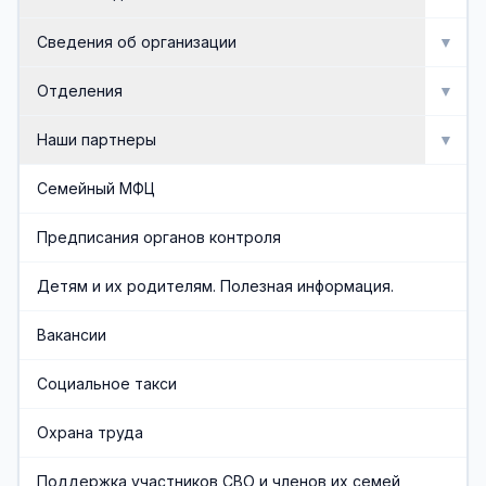
Мероприятия
Сведения об организации
▼
Активное долголетие
Об организации
Отделения
▼
Сведения об организации
Отделение социальной реабилитации инвалидов
Наши партнеры
▼
Доска почета
Отделение профилактики безнадзорности и
Попечительский совет
Семейный МФЦ
семейного неблагополучия
Документы
Общественные организации
Предписания органов контроля
Отделение срочного социального обслуживания и
организационного обеспечения
Административная служба
Социальные партнеры
Детям и их родителям. Полезная информация.
Отделения социального обслуживания на дому
Обеспечивающая служба
Вакансии
граждан пожилого возраста и инвалидов
Часто задаваемые вопросы
Социальное такси
Финансово-экономическая служба
Охрана труда
Учредители организации
Поддержка участников СВО и членов их семей