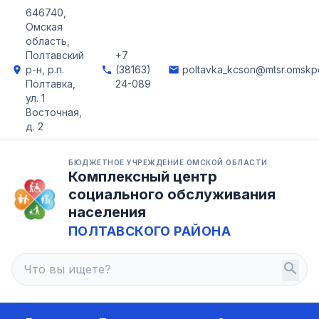
646740,
Омская
область,
Полтавский
+7
р-н, р.п.
(38163)
poltavka_kcson@mtsr.omskpo
location_on
phone
email
Полтавка,
24-089
ул. 1
Восточная,
д. 2
БЮДЖЕТНОЕ УЧРЕЖДЕНИЕ ОМСКОЙ ОБЛАСТИ
Комплексный центр
социального обслуживания
населения
ПОЛТАВСКОГО РАЙОНА
search