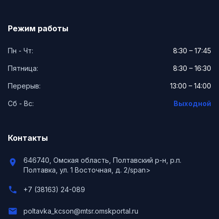
Режим работы
Пн - Чт:
8:30 – 17:45
Пятница:
8:30 – 16:30
Перерыв:
13:00 – 14:00
Сб - Вс:
Выходной
Контакты
646740, Омская область, Полтавский р-н, р.п.
location_on
Полтавка, ул. 1 Восточная, д. 2/span>
phone
+7 (38163) 24-089
email
poltavka_kcson@mtsr.omskportal.ru