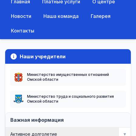
Главная
Платные услуги
О центре
Новости
Наша команда
Галерея
Контакты
info
Наши учредители
Министерство имущественных отношений
Омской области
Министерство труда и социального развития
Омской области
Важная информация
Активное долголетие
▼