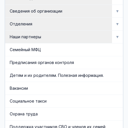
Мероприятия
Сведения об организации
▼
Активное долголетие
Об организации
Отделения
▼
Сведения об организации
Отделение социальной реабилитации инвалидов
Наши партнеры
▼
Доска почета
Отделение профилактики безнадзорности и
Попечительский совет
Семейный МФЦ
семейного неблагополучия
Документы
Общественные организации
Предписания органов контроля
Отделение срочного социального обслуживания и
организационного обеспечения
Административная служба
Социальные партнеры
Детям и их родителям. Полезная информация.
Отделения социального обслуживания на дому
Обеспечивающая служба
Вакансии
граждан пожилого возраста и инвалидов
Часто задаваемые вопросы
Социальное такси
Финансово-экономическая служба
Охрана труда
Учредители организации
Поддержка участников СВО и членов их семей