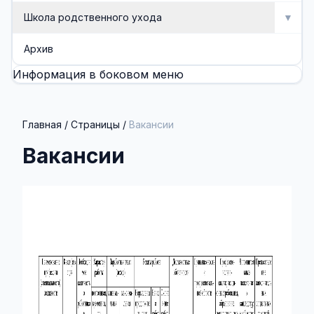
Школа родственного ухода
▼
Школа родственного ухода
Архив
Информация в боковом меню
Занятия
Методические разработки (буклеты, памятки)
Главная
/
Страницы
/
Вакансии
Вакансии