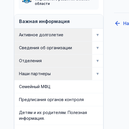
области
Важная информация
arrow_back
На
Активное долголетие
▼
Мероприятия
Сведения об организации
▼
Активное долголетие
Об организации
Отделения
▼
Сведения об организации
Отделение социальной
Наши партнеры
▼
реабилитации инвалидов
Доска почета
Попечительский совет
Семейный МФЦ
Отделение профилактики
безнадзорности и семейного
Документы
Общественные организации
Предписания органов контроля
неблагополучия
Административная служба
Социальные партнеры
Детям и их родителям. Полезная
Отделение срочного социального
информация.
обслуживания и организационного
Обеспечивающая служба
обеспечения