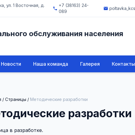
, ул. 1 Восточная, д.
+7 (38163) 24-
poltavka_kc
phone
email
089
ального обслуживания населения
Новости
Наша команда
Галерея
Контакты
я
/
Страницы
/
Методические разработки
тодические разработки
ица в разработке.