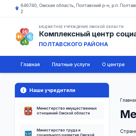
646740, Омская область, Полтавский р-н, р.п. Полтавка
location_on
2
БЮДЖЕТНОЕ УЧРЕЖДЕНИЕ ОМСКОЙ ОБЛАСТИ
Комплексный центр соци
ПОЛТАВСКОГО РАЙОНА
Главная
Платные услуги
О центре
info
Наши учредители
Главна
Министерство имущественных
Ме
отношений Омской области
Министерство труда и
Стран
социального развития Омской