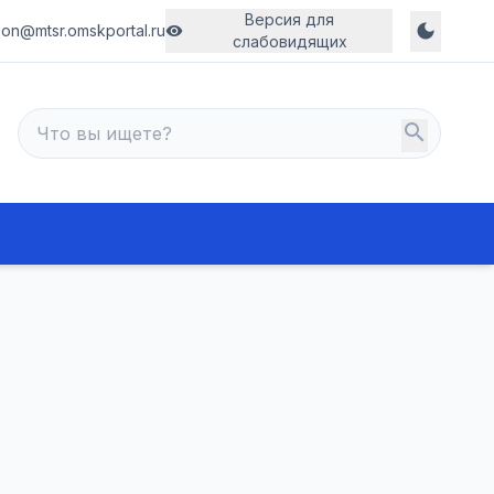
Версия для
dark_mode
son@mtsr.omskportal.ru
visibility
слабовидящих
search