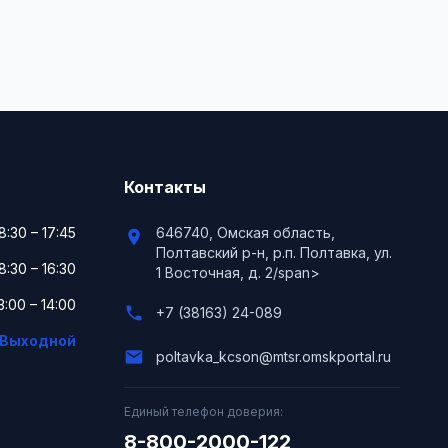
Контакты
8:30 – 17:45
646740, Омская область,
location_on
Полтавский р-н, р.п. Полтавка, ул.
8:30 – 16:30
1 Восточная, д. 2/span>
3:00 – 14:00
phone
+7 (38163) 24-089
Выходной
email
poltavka_kcson@mtsr.omskportal.ru
Единый телефон доверия:
8-800-2000-122